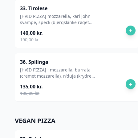
33. Tirolese
[HVID PIZZA] mozzarella, karl john
svampe, speck (bjergskinke røget
og krydret), burrata ( cremet
+
140,00 kr.
mozzarellaost)
190,00 kr.
36. Spilinga
[HVID PIZZA] : mozzarella, burrata
(cremet mozzarella), n'duja (krydret,
smørbar svinekødspølse)
+
135,00 kr.
185,00 kr.
VEGAN PIZZA