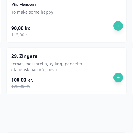
26. Hawaii
To make some happy
+
90,00 kr.
115,00 kr.
29. Zingara
tomat, mozzarella, kylling, pancetta
(italiensk bacon) , pesto
+
100,00 kr.
125,00 kr.