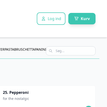
Log ind
Kurv
TER
PASTA
BRUSCHETTA
PANINI
ØL OG VIN
DRIKKEVARER
DESSERT
25. Pepperoni
for the nostalgic