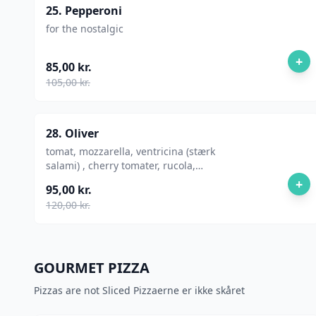
25. Pepperoni
for the nostalgic
+
85,00 kr.
105,00 kr.
28. Oliver
tomat, mozzarella, ventricina (stærk
salami) , cherry tomater, rucola,
creme fraiche
+
95,00 kr.
120,00 kr.
GOURMET PIZZA
Pizzas are not Sliced Pizzaerne er ikke skåret