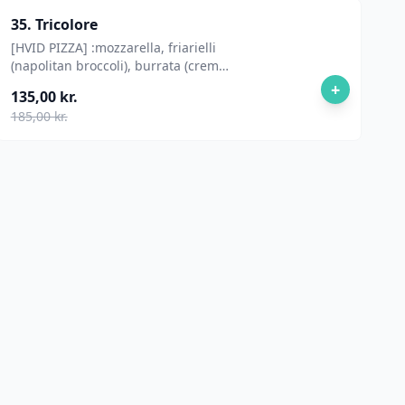
35. Tricolore
[HVID PIZZA] :mozzarella, friarielli
(napolitan broccoli), burrata (cremet
mozzarella), ovenbagt dadler
+
135,00 kr.
tomater,, balsamico glace
185,00 kr.