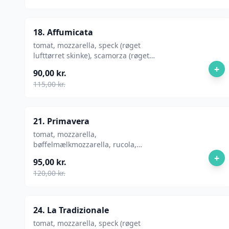
18. Affumicata
tomat, mozzarella, speck (røget
lufttørret skinke), scamorza (røget
ost), rucola
+
90,00 kr.
115,00 kr.
21. Primavera
tomat, mozzarella,
bøffelmælkmozzarella, rucola,
cherrytomater, parmesanflager,
+
95,00 kr.
120,00 kr.
24. La Tradizionale
tomat, mozzarella, speck (røget