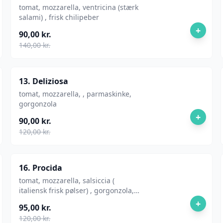
tomat, mozzarella, ventricina (stærk
salami) , frisk chilipeber
+
90,00 kr.
140,00 kr.
13. Deliziosa
tomat, mozzarella, , parmaskinke,
gorgonzola
+
90,00 kr.
120,00 kr.
16. Procida
tomat, mozzarella, salsiccia (
italiensk frisk pølser) , gorgonzola,
rucola
+
95,00 kr.
120,00 kr.