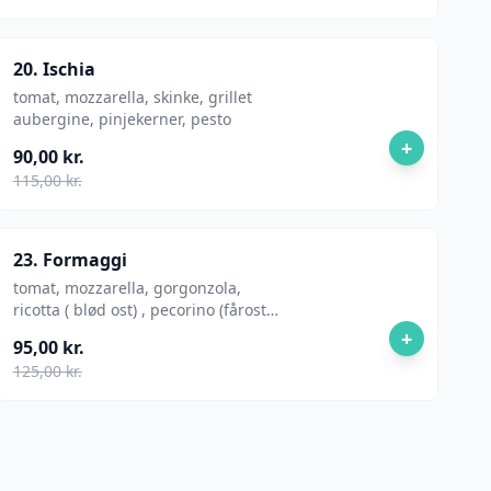
20. Ischia
tomat, mozzarella, skinke, grillet
aubergine, pinjekerner, pesto
+
90,00 kr.
115,00 kr.
23. Formaggi
tomat, mozzarella, gorgonzola,
ricotta ( blød ost) , pecorino (fårost ),
scamorza ( røget ost )
+
95,00 kr.
125,00 kr.