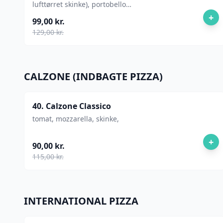
lufttørret skinke), portobello
svampe, mascarpone-trøffelcreme
+
99,00 kr.
129,00 kr.
CALZONE (INDBAGTE PIZZA)
40. Calzone Classico
tomat, mozzarella, skinke,
+
90,00 kr.
115,00 kr.
INTERNATIONAL PIZZA