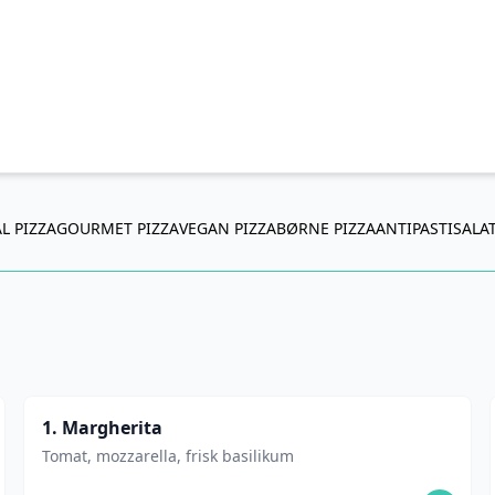
L PIZZA
GOURMET PIZZA
VEGAN PIZZA
BØRNE PIZZA
ANTIPASTI
SALA
1. Margherita
Tomat, mozzarella, frisk basilikum