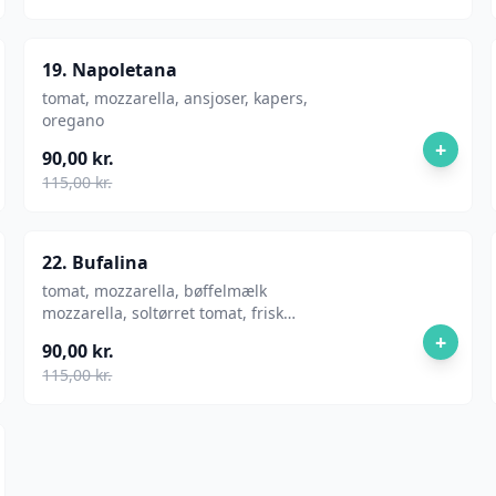
19. Napoletana
tomat, mozzarella, ansjoser, kapers,
oregano
+
90,00 kr.
115,00 kr.
22. Bufalina
tomat, mozzarella, bøffelmælk
mozzarella, soltørret tomat, frisk
basilikum, extra jomfru olivenolie
+
90,00 kr.
115,00 kr.