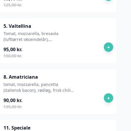
125,00 kr.
5. Valtellina
Tomat, mozzarella, bresaola
(lufttørret okseindelår),
parmesanflager, soltørret tomat
+
95,00 kr.
150,00 kr.
8. Amatriciana
tomat, mozzarella, pancetta
(italiensk bacon), rødløg, frisk chili
peber, pecorino (fårost)
+
90,00 kr.
135,00 kr.
11. Speciale