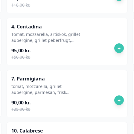
118,00 kr.
4. Contadina
Tomat, mozzarella, artiskok, grillet
aubergine, grillet peberfrugt,
grillet squash, oliven
+
95,00 kr.
150,00 kr.
7. Parmigiana
tomat, mozzarella, grillet
aubergine, parmesan, frisk
basilikum
+
90,00 kr.
135,00 kr.
10. Calabrese