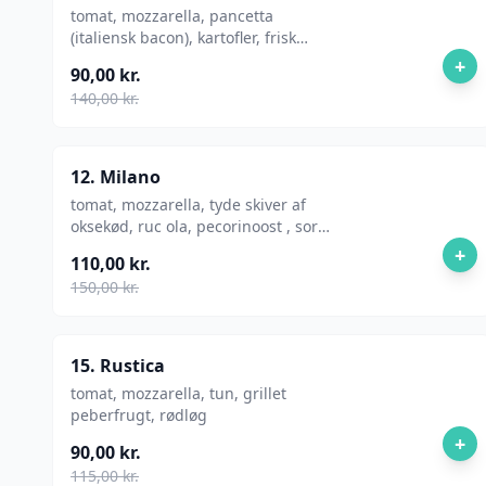
tomat, mozzarella, pancetta
(italiensk bacon), kartofler, frisk
rosmarin
+
90,00 kr.
140,00 kr.
12. Milano
tomat, mozzarella, tyde skiver af
oksekød, ruc ola, pecorinoost , sort
peber
+
110,00 kr.
150,00 kr.
15. Rustica
tomat, mozzarella, tun, grillet
peberfrugt, rødløg
+
90,00 kr.
115,00 kr.