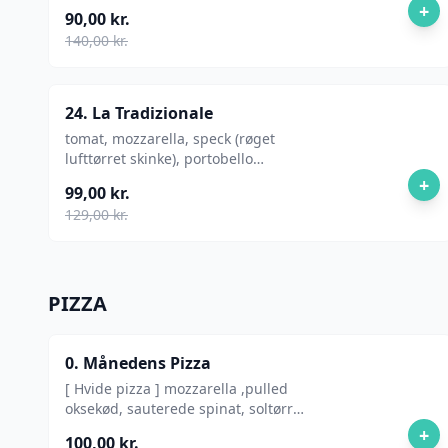
rosmarin
+
90,00 kr.
140,00 kr.
24. La Tradizionale
tomat, mozzarella, speck (røget
lufttørret skinke), portobello
svampe, mascarpone-trøffelcreme
+
99,00 kr.
129,00 kr.
PIZZA
0. Månedens Pizza
[ Hvide pizza ] mozzarella ,pulled
oksekød, sauterede spinat, soltørret
tomater , stracciatella , balsamico
+
100,00 kr.