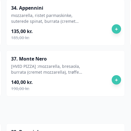
34. Appennini
mozzarella, ristet parmaskinke,
suterede spinat, burrata (cremet
mozzarella )
+
135,00 kr.
185,00 kr.
37. Monte Nero
[HVID PIZZA] :mozzarella, bresaola,
burrata (cremet mozzarella), trøffel
tapanade
+
140,00 kr.
190,00 kr.